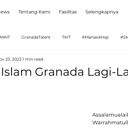
News
Tentang Kami
Fasilitas
Selengkapnya
MAIT
GranadaTalent
TKIT
#ManasikHaji
#SM
ov 23, 2022
1 min read
acaraSekolah
SDIT
Walikota
Pondok
Maulid
 Islam Granada Lagi-L
Assalamualai
Warrahmatull