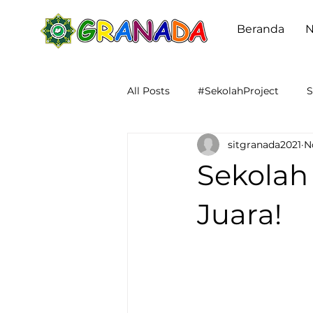
Beranda
All Posts
#SekolahProject
S
sitgranada2021
N
#SMAITGoestoCampus
Up
Sekolah
TAHFIZ
Ekstrakurikuler
Juara!