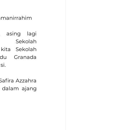
ahmanirrahim
 asing lagi 
 Sekolah 
kita Sekolah 
adu Granada 
i. 
afira Azzahra 
 dalam ajang 