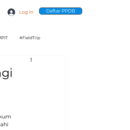
Daftar PPDB
Log In
PIT
#FieldTrip
 Nabi
LCC
SMPIT
agi
kum 
ahi 