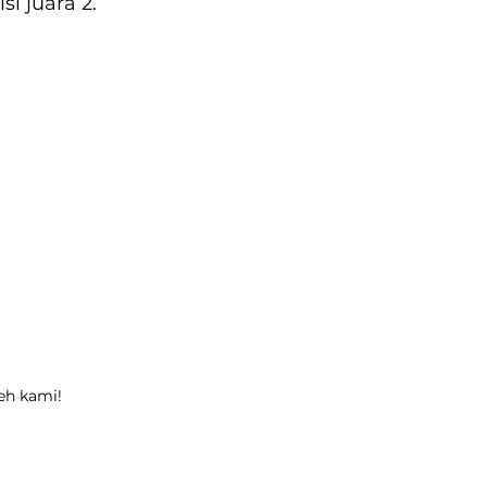
i juara 2.
leh kami!