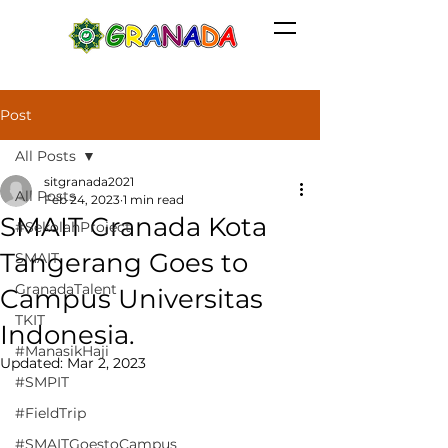
Post
All Posts
sitgranada2021
All Posts
Feb 24, 2023
1 min read
SMAIT Granada Kota
#SekolahProject
Tangerang Goes to
SMAIT
GranadaTalent
Campus Universitas
TKIT
Indonesia.
#ManasikHaji
Updated:
Mar 2, 2023
#SMPIT
#FieldTrip
#SMAITGoestoCampus