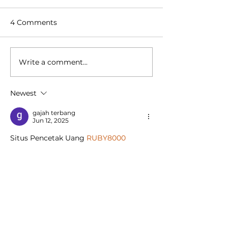
4 Comments
Write a comment...
SMAIT MERAIH JUARA
SISWA/I SMAI
1 LOMBA CERDAS
SNBT SNPMB 
CERMAT ANTAR
Newest
PROVINSI
gajah terbang
Jun 12, 2025
Situs Pencetak Uang 
RUBY8000
Like
Reply
Ariska sarah
May 08, 2025
Daftar kabar4d 
dapat bocoran pola 
gacor!