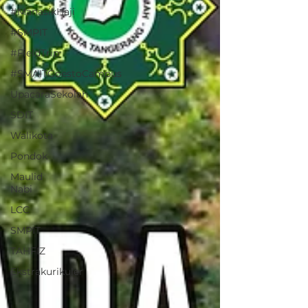
#ManasikHaji
#SMPIT
#FieldTrip
#SMAITGoestoCampus
UpacaraSekolah
SDIT
Walikota
Pondok
Maulid
Nabi
LCC
SMPIT
TAHFIZ
Ekstrakurikuler