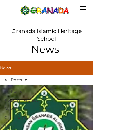
Granada Islamic Heritage
School
News
News
All Posts
All Posts
#SekolahProject
SMAIT
GranadaTalent
TKIT