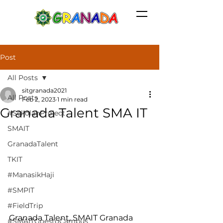
Post
All Posts
sitgranada2021
All Posts
Feb 2, 2023
1 min read
Granada Talent SMA IT
#SekolahProject
SMAIT
GranadaTalent
TKIT
#ManasikHaji
#SMPIT
#FieldTrip
Granada Talent, SMAIT Granada 
#SMAITGoestoCampus