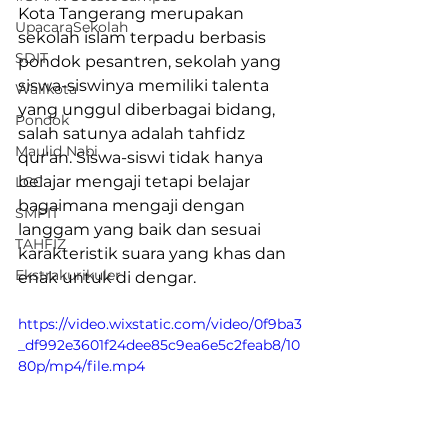
Kota Tangerang merupakan 
UpacaraSekolah
sekolah islam terpadu berbasis 
SDIT
pondok pesantren, sekolah yang 
siswa-siswinya memiliki talenta 
Walikota
yang unggul diberbagai bidang, 
Pondok
salah satunya adalah tahfidz 
Maulid Nabi
qur'an. Siswa-siswi tidak hanya 
belajar mengaji tetapi belajar 
LCC
bagaimana mengaji dengan 
SMPIT
langgam yang baik dan sesuai 
TAHFIZ
karakteristik suara yang khas dan 
Ekstrakurikuler
enak untuk di dengar.
https://video.wixstatic.com/video/0f9ba3
_df992e3601f24dee85c9ea6e5c2feab8/10
80p/mp4/file.mp4