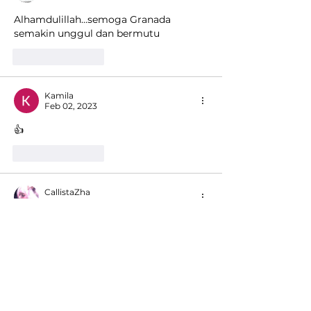
Alhamdulillah...semoga Granada 
semakin unggul dan bermutu
Like
Reply
Kamila
Feb 02, 2023
👍
Like
Reply
CallistaZha
Feb 02, 2023
👍👍👍
Like
Reply
Maudina RahmaAfifah
Feb 02, 2023